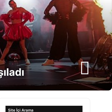
ıladı
Site İçi Arama