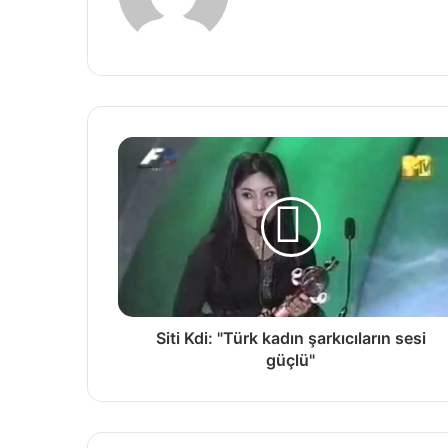
e
b
s
i
t
e
s
i
Siti Kdi: "Türk kadın şarkıcıların sesi
güçlü"