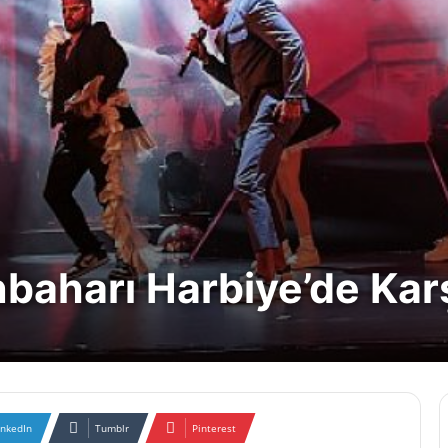
aharı Harbiye’de Karş
inkedIn
Tumblr
Pinterest