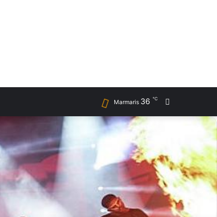
℃
36
Arama
Marmaris
yap
...