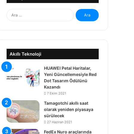
A
r
a
m
a
:
Akıllı Teknoloji
HUAWEI Petal Haritalar,
Yeni Güncellemesiyle Red
Dot Tasarım Ödülünü
Kazandı
7 Ekim 2021
Tamagotchi akıllı saat
olarak yeniden piyasaya
sürülecek
27 Haziran 2021
FedEx Nuro araçlarında