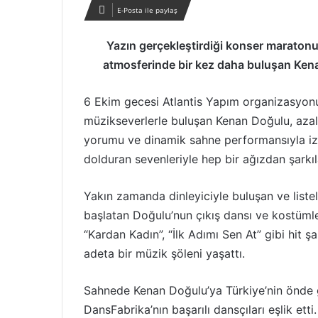
E-Posta ile paylaş
Yazın gerçekleştirdiği konser maratonun
atmosferinde bir kez daha buluşan Kena
6 Ekim gecesi Atlantis Yapım organizasyonu
müzikseverlerle buluşan Kenan Doğulu, azalm
yorumu ve dinamik sahne performansıyla izley
dolduran sevenleriyle hep bir ağızdan şarkıl
Yakın zamanda dinleyiciyle buluşan ve listel
başlatan Doğulu’nun çıkış dansı ve kostümle
“Kardan Kadın”, “İlk Adımı Sen At” gibi hit ş
adeta bir müzik şöleni yaşattı.
Sahnede Kenan Doğulu’ya Türkiye’nin önde 
DansFabrika’nın başarılı dansçıları eşlik ett